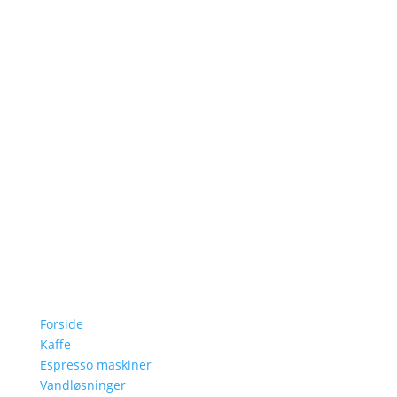
Scancoffee
er din pålidelige partner inden for kaffe-
og teoplevelser. Vi tilbyder nøje udvalgte
kaffebønner, et omfattende te-sortiment,
kaffemaskiner og vandløsninger af høj kvalitet. Vores
mål er at forbedre din daglige kop og skabe
enestående smagsoplevelser.
Explore
Forside
Kaffe
Espresso maskiner
Vandløsninger