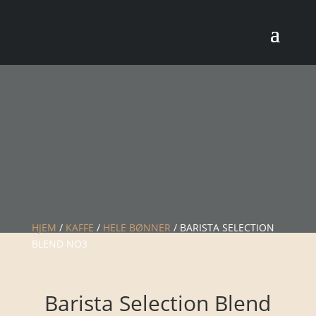
HJEM
/
KAFFE
/
HELE BØNNER
/ BARISTA SELECTION
BLEND NO3
Barista Selection Blend