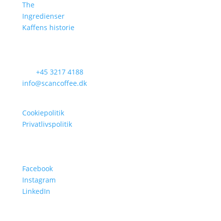
The
Ingredienser
Kaffens historie
Kontakt
Tel:
+45 3217 4188
info@scancoffee.dk
Hammerholmen 39d, st. 2650 Hvidovre
Cookiepolitik
Privatlivspolitik
Follow
Facebook
Instagram
LinkedIn